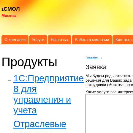
СМОЛ
1
Москва
О компании
Услуги
Наш опыт
Работа в компании
Контакты
Продукты
→
Главная
Заявка
1C:Предприятие
Мы будем рады ответить 
решения для Ваших задач.
сотрудники обязательно 
8 для
Какие услуги вас интерес
управления и
учета
Отраслевые